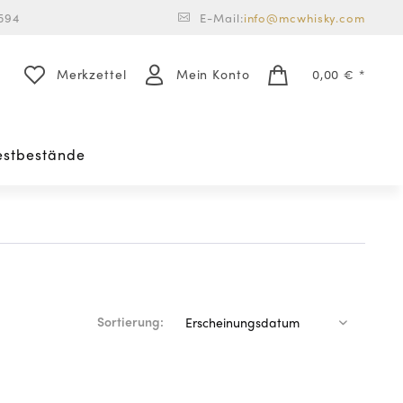
594
E-Mail:
info@mcwhisky.com
Merkzettel
Mein Konto
0,00 € *
estbestände
Sortierung: