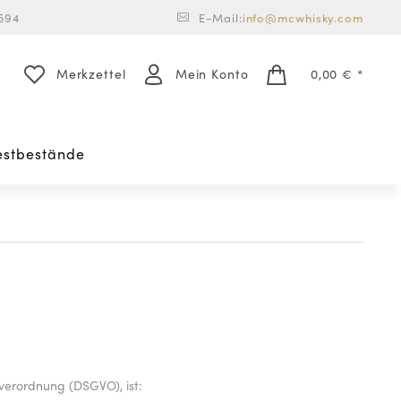
594
E-Mail:
info@mcwhisky.com
Merkzettel
Mein Konto
0,00 € *
estbestände
verordnung (DSGVO), ist: