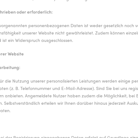
hrieben oder erforderlich:
r vorgenannten personenbezogenen Daten ist weder gesetzlich noch ve
nsfähigkeit unserer Website nicht gewährleistet. Zudem können einze
 ist ein Widerspruch ausgeschlossen.
erer Website
arbeitung:
 für die Nutzung unserer personalisierten Leistungen werden einige 
n (z. B. Telefonnummer und E-Mail-Adresse). Sind Sie bei uns registr
zern anbieten. Angemeldete Nutzer haben zudem die Möglichkeit, bei 
. Selbstverständlich erteilen wir Ihnen darüber hinaus jederzeit Ausk
aten.
ei der Registrierung eingegebenen Daten erfolgt auf Grundlage einer E