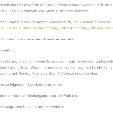
zeit mit einer Beschwerde an eine Aufsichtsbehörde wenden, z. B. an 
 für uns als verantwortliche Stelle zuständige Behörde.
sbehörden (für den nichtöffentlichen Bereich) mit Anschrift finden Sie
i.bund.de/DE/Infothek/Anschriften_Links/anschriften_links-node.htm
 Informationen beim Besuch unserer Website
arbeitung:
bsite zugreifen, d.h., wenn Sie sich nicht registrieren oder anderwe
iner Natur erfasst. Diese Informationen (Server-Logfiles) beinhalten
 Internet-Service-Providers, Ihre IP-Adresse und ähnliches.
re zu folgenden Zwecken verarbeitet:
s problemlosen Verbindungsaufbaus der Website,
r reibungslosen Nutzung unserer Website,