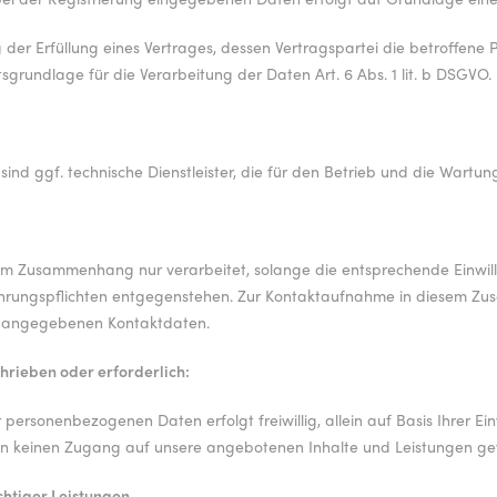
g der Erfüllung eines Vertrages, dessen Vertragspartei die betroffen
tsgrundlage für die Verarbeitung der Daten Art. 6 Abs. 1 lit. b DSGVO.
nd ggf. technische Dienstleister, die für den Betrieb und die Wartun
m Zusammenhang nur verarbeitet, solange die entsprechende Einwilli
hrungspflichten entgegenstehen. Zur Kontaktaufnahme in diesem Zu
 angegebenen Kontaktdaten.
hrieben oder erforderlich:
er personenbezogenen Daten erfolgt freiwillig, allein auf Basis Ihrer 
en keinen Zugang auf unsere angebotenen Inhalte und Leistungen g
chtiger Leistungen