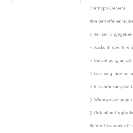
Christoph Clemens
Ihre Betroffenenrecht
Unter den angegebene
§
Auskunft über Ihre 
§
Berichtigung unrich
§
Löschung Ihrer bei 
§
Einschränkung der D
§
Widerspruch gegen d
§
Datenübertragbarkei
Sofern Sie uns eine Ein