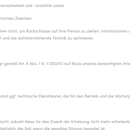
emsicherheit und -stabilität sowie
trativen Zwecken.
en nicht, um Rückschlüsse auf Ihre Person zu ziehen. Informationen d
tt und die dahinterstehende Technik zu optimieren.
gt gemäß Art. 6 Abs. 1 lit. f DSGVO auf Basis unseres berechtigten Int
nd ggf. technische Dienstleister, die für den Betrieb und die Wartun
cht, sobald diese für den Zweck der Erhebung nicht mehr erforderlich s
sätzlich der Fall, wenn die jeweilige Sitzung beendet ist.