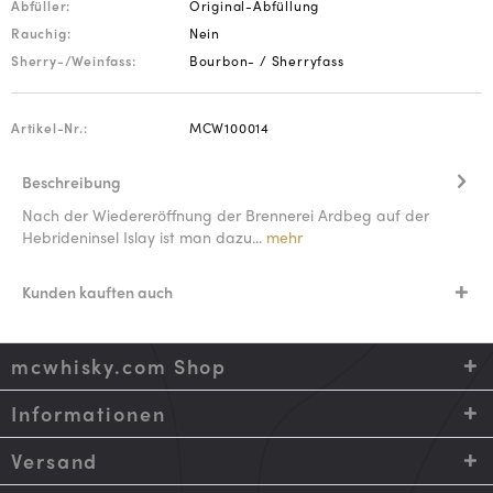
Abfüller:
Original-Abfüllung
Rauchig:
Nein
Sherry-/Weinfass:
Bourbon- / Sherryfass
Artikel-Nr.:
MCW100014
Beschreibung
Nach der Wiedereröffnung der Brennerei Ardbeg auf der
Hebrideninsel Islay ist man dazu...
mehr
Kunden kauften auch
mcwhisky.com Shop
Informationen
Versand