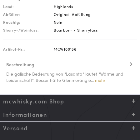
Land:
Highlands
Abfüller:
Original-Abfüllung
Rauchig:
Nein
Sherry-/Weinfass:
Bourbon- / Sherryfass
Artikel-Nr.:
MCW100156
Beschreibung
DIe gälische Bedeutung von "Lasanta" lautet "Wärme und
Leidenschaft". Besser hätte Glenmorangie...
mehr
mcwhisky.com Shop
Informationen
Versand