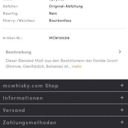
Abfüller:
Original-Abfüllung
Rauchig:
Nein
Sherry-/Weinfass:
Bourbonfass
Artikel-Nr.:
MCW100216
Beschreibung
Dieser Blended Malt aus den Besitztümern der Familie Grant
(Kininvie, Glenfiddich, Balvenie) ist...
mehr
mcwhisky.com Shop
Informationen
Versand
Zahlungsmethoden