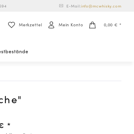
594
E-Mail:
info@mcwhisky.com
Merkzettel
Mein Konto
0,00 € *
estbestände
che"
€ *