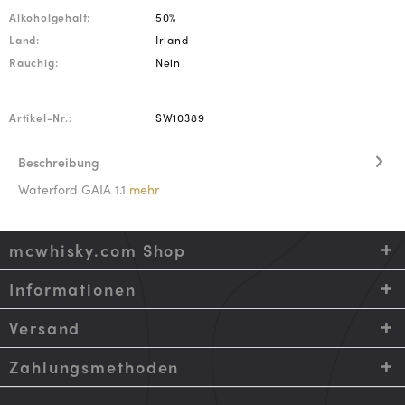
Alkoholgehalt:
50%
Land:
Irland
Rauchig:
Nein
Artikel-Nr.:
SW10389
Beschreibung
Waterford GAIA 1.1
mehr
mcwhisky.com Shop
Informationen
Versand
Zahlungsmethoden