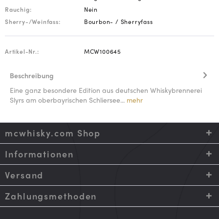
Rauchig:
Nein
Sherry-/Weinfass:
Bourbon- / Sherryfass
Artikel-Nr.:
MCW100645
Beschreibung
Eine ganz besondere Edition aus deutschen Whiskybrennerei
Slyrs am oberbayrischen Schliersee...
mehr
mcwhisky.com Shop
Informationen
Versand
Zahlungsmethoden