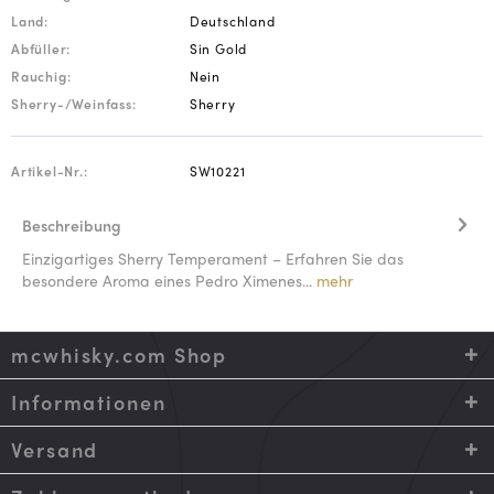
Land:
Deutschland
Abfüller:
Sin Gold
Rauchig:
Nein
Sherry-/Weinfass:
Sherry
Artikel-Nr.:
SW10221
Beschreibung
Einzigartiges Sherry Temperament – Erfahren Sie das
besondere Aroma eines Pedro Ximenes...
mehr
mcwhisky.com Shop
Informationen
Versand