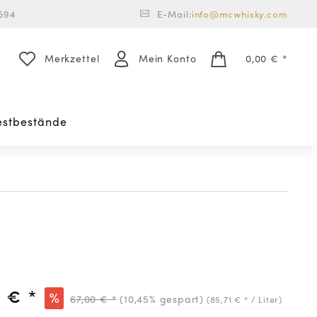
594
E-Mail:
info@mcwhisky.com
Merkzettel
Mein Konto
0,00 € *
estbestände
 € *
67,00 € *
(10,45% gespart)
(85,71 € * / Liter)