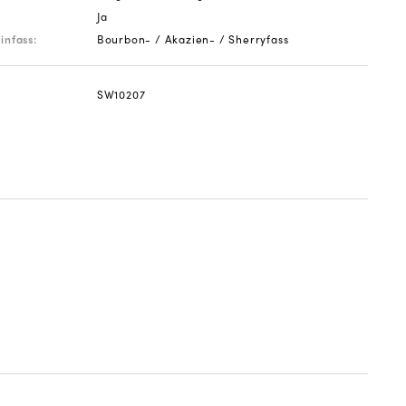
Ja
infass:
Bourbon- / Akazien- / Sherryfass
SW10207