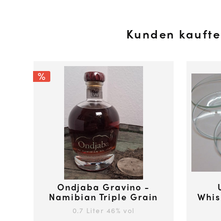
Kunden kauft
Ondjaba Gravino -
Namibian Triple Grain
Whis
Whiskey
0.7 Liter
46
% vol