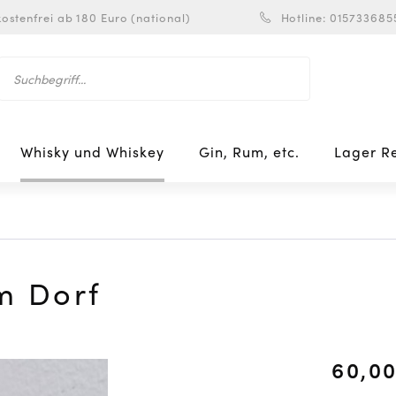
ostenfrei ab 180 Euro (national)
Hotline: 015733685
Whisky und Whiskey
Gin, Rum, etc.
Lager R
m Dorf
60,00