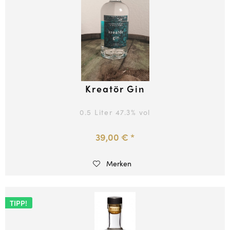
Kreatör Gin
0.5 Liter
47.3
% vol
39,00 € *
Merken
TIPP!