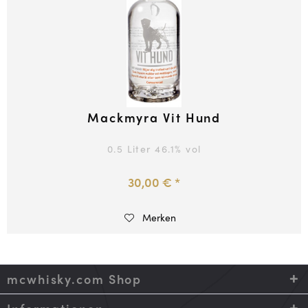
Mackmyra Vit Hund
0.5 Liter
46.1
% vol
30,00 € *
Merken
mcwhisky.com Shop