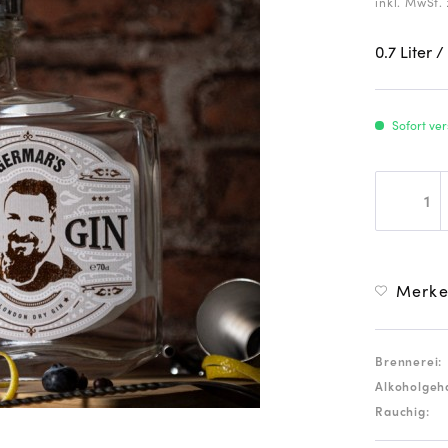
inkl. MwSt.
0.7 Liter
/
Sofort ver
Merk
Brennerei:
Alkoholgeha
Rauchig: