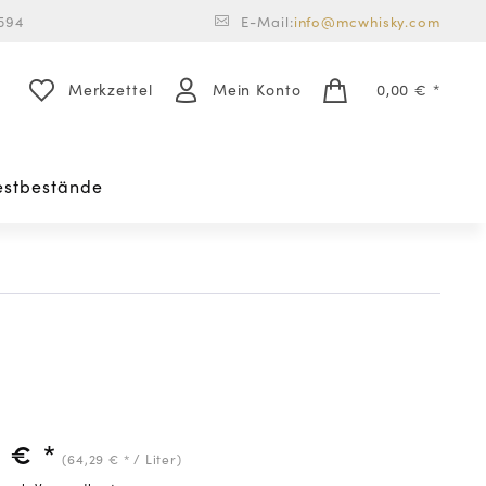
594
E-Mail:
info@mcwhisky.com
Merkzettel
Mein Konto
0,00 € *
estbestände
 € *
(64,29 € * / Liter)