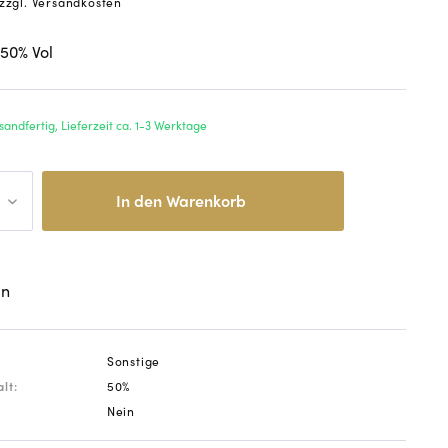
zzgl. Versandkosten
 50
% Vol
sandfertig, Lieferzeit ca. 1-3 Werktage
In den
Warenkorb
en
Sonstige
lt:
50%
Nein