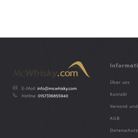
Informat
Über uns
E-Mail:
info@mcwhisky.com
Kontakt
Hotline:
0157336855940
Versand un
AGB
Datenschutz