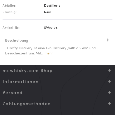
Abfüller:
Destillerie
Rauchig:
Nein
Artikel-Nr.:
SW10198
Beschreibung
Crafty Distillery ist eine Gin Distillery „with a view“ und
Besucherzentrum. Mit...
mehr
mcwhisky.com Shop
Informationen
Versand
Zahlungsmethoden