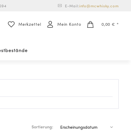
594
E-Mail:
info@mcwhisky.com
Merkzettel
Mein Konto
0,00 € *
estbestände
Sortierung: