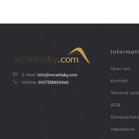
Informat
Über uns
E-Mail:
info@mcwhisky.com
Kontakt
Hotline:
0157336855940
Versand un
AGB
Datenschutz
Impressum